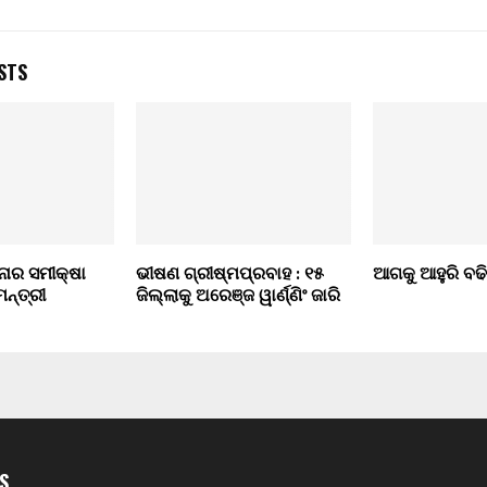
STS
ନାର ସମୀକ୍ଷା
ଭୀଷଣ ଗ୍ରୀଷ୍ମପ୍ରବାହ : ୧୫
ଆଗକୁ ଆହୁରି ବଢି
ନ୍ତ୍ରୀ
ଜିଲ୍ଲାକୁ ଅରେଞ୍ଜ ୱାର୍ଣ୍ଣିଂ ଜାରି
S