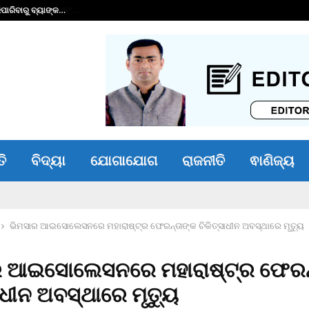
ାରିବାରୁ ବ୍ୟାଙ୍କ…
ଭୀମ ଭୋଇ ଭିନ୍ନକ୍ଷମ 
ତି
ବିଦ୍ୟା
ଯୋଗାଯୋଗ
ରାଜନୀତି
ଵାଣିଜ୍ୟ
ଭିମସାର ଆଇସୋଲେସନରେ ମହାରାଷ୍ଟ୍ର ଫେରନ୍ତାଙ୍କ ଚିକିତ୍ସାଧୀନ ଅବସ୍ଥାରେ ମୃତ୍ୟୁ
ର ଆଇସୋଲେସନରେ ମହାରାଷ୍ଟ୍ର ଫେରନ
ାଧୀନ ଅବସ୍ଥାରେ ମୃତ୍ୟୁ