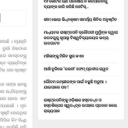
୧୬ କୋଟିର ଋଣ ପରିଷୋଧ ନ କରିପାରିବାରୁ
ବ୍ୟାଙ୍କ ଜାରି କରିଛି ନୋଟିସ୍…
ଭୀମ ଭୋଇ ଭିନ୍ନକ୍ଷମ ସାମର୍ଥ୍ୟ ଶିବିର ଅନୁଷ୍ଠିତ
ମାନ୍ୟବର ରାଷ୍ଟ୍ରପତି ଦ୍ରୌପଦୀ ମୁର୍ମୁଙ୍କ ଦ୍ୱାରା
ଜଗଦଗୁରୁ କୃପାଳୁ ବିଶ୍ୱବିଦ୍ୟାଳୟର ଭବ୍ୟ
ଇଛି । ବ୍ୟକ୍ତି
ଉଦଘାଟନ
ବୁର୍ଲା ନିକଟରେ
ାରେ ସମସ୍ତଙ୍କୁ
ମହିଳାଙ୍କୁ ମିଳିବ ସୁନା କଏନ
୍ତ ବ୍ୟକ୍ତିଙ୍କ
ଆଖି ବୁଜିଲେ ‘ଗଜନୀ’ ଫେମ୍ ପ୍ରଦୀପ ରାୱତ
ିଭ ତାହା ସ୍ପଷ୍ଟ
ଗୌତମ ଗମ୍ଭୀରଙ୍କ ପାଇଁ ବଢୁଛି ଅଡୁଆ ।
ଳେ ତାଙ୍କ ଶବକୁ
ଯାଇପାରେ ପଦ !
 ସନ୍ଦିଗ୍ଧଙ୍କୁ
ାରର ଚାଳକ ଏବଂ
ରାଷ୍ଟ୍ରପତିଙ୍କୁ ଓଡ଼ିଶାର ହସ୍ତତନ୍ତ ଓ
ିଆଯାଇଛି । ମୃତ
ହସ୍ତଶିଳ୍ପର ସ୍ୱତନ୍ତ୍ର ଉପହାର ପ୍ରଦାନ କଲେ
ରାଜ୍ୟପାଳ
ୃଷ୍ଟି ହୋଇଥିଲା
ପିଇ କିଟ ପିନ୍ଧି
। ଏପରିକି ରାତି