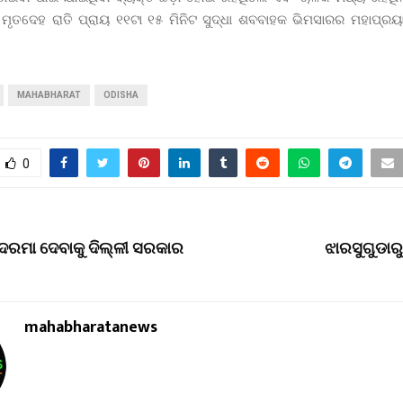
ା ମୃତଦେହ ରାତି ପ୍ରାୟ ୧୧ଟା ୧୫ ମିନିଟ ସୁଦ୍ଧା ଶବବାହକ ଭିମସାରର ମହାପ୍ରୟ
MAHABHARAT
ODISHA
0
 ଦରମା ଦେବାକୁ ଦିଲ୍ଳୀ ସରକାର
ଝାରସୁଗୁଡାରୁ
mahabharatanews