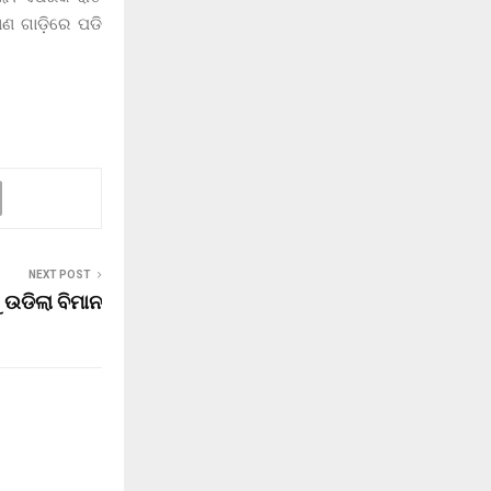
ାଣ ଗାଡ଼ିରେ ପଡି
NEXT POST
 ଉଡିଲା ବିମାନ