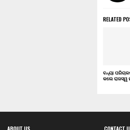
RELATED PO
ବନ୍ୟା ପରିଚାଳ
କଲେ ରାଜସ୍ୱ ମ
ABOUT US
CONTACT U