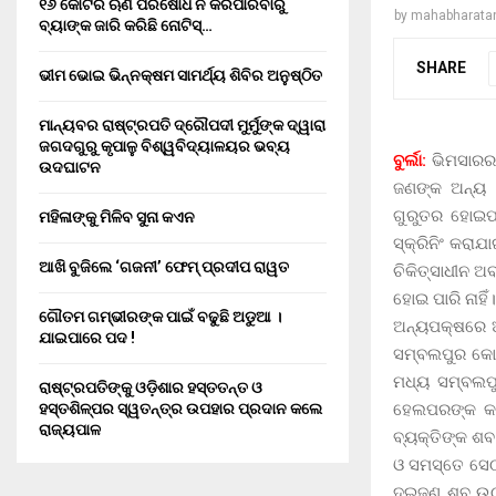
୧୬ କୋଟିର ଋଣ ପରିଷୋଧ ନ କରିପାରିବାରୁ
by
mahabharata
ବ୍ୟାଙ୍କ ଜାରି କରିଛି ନୋଟିସ୍…
SHARE
ଭୀମ ଭୋଇ ଭିନ୍ନକ୍ଷମ ସାମର୍ଥ୍ୟ ଶିବିର ଅନୁଷ୍ଠିତ
ମାନ୍ୟବର ରାଷ୍ଟ୍ରପତି ଦ୍ରୌପଦୀ ମୁର୍ମୁଙ୍କ ଦ୍ୱାରା
ଜଗଦଗୁରୁ କୃପାଳୁ ବିଶ୍ୱବିଦ୍ୟାଳୟର ଭବ୍ୟ
ବୁର୍ଲା:
ଭିମସାରର
ଉଦଘାଟନ
ଜଣଙ୍କ ଅନ୍ୟ ୬
ଗୁରୁତର ହୋଇପଡ
ମହିଳାଙ୍କୁ ମିଳିବ ସୁନା କଏନ
ସ୍କ୍ରିନିଂ କର
ଆଖି ବୁଜିଲେ ‘ଗଜନୀ’ ଫେମ୍ ପ୍ରଦୀପ ରାୱତ
ଚିକିତ୍ସାଧୀନ ଅ
ହୋଇ ପାରି ନାହିଁ।
ଗୌତମ ଗମ୍ଭୀରଙ୍କ ପାଇଁ ବଢୁଛି ଅଡୁଆ ।
ଅନ୍ୟପକ୍ଷରେ ଅ
ଯାଇପାରେ ପଦ !
ସମ୍ବଲପୁର କୋଭ
ମଧ୍ୟ ସମ୍ବଲପ
ରାଷ୍ଟ୍ରପତିଙ୍କୁ ଓଡ଼ିଶାର ହସ୍ତତନ୍ତ ଓ
ହେଲପରଙ୍କ କରୋ
ହସ୍ତଶିଳ୍ପର ସ୍ୱତନ୍ତ୍ର ଉପହାର ପ୍ରଦାନ କଲେ
ରାଜ୍ୟପାଳ
ବ୍ୟକ୍ତିଙ୍କ ଶ
ଓ ସମସ୍ତେ ସେଠା
ଦୁଇଜଣ ଶବ ଉଠା