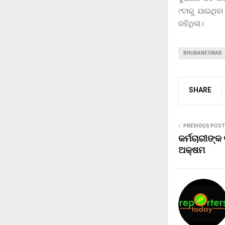
୯ଟାରୁ ଯାଇଥିବ
ରହିଥିଲା।
BHUBANESWAR
SHARE
PREVIOUS POST
କର୍ମଚାରୀଙ୍କ
ଅକ୍ଷମ