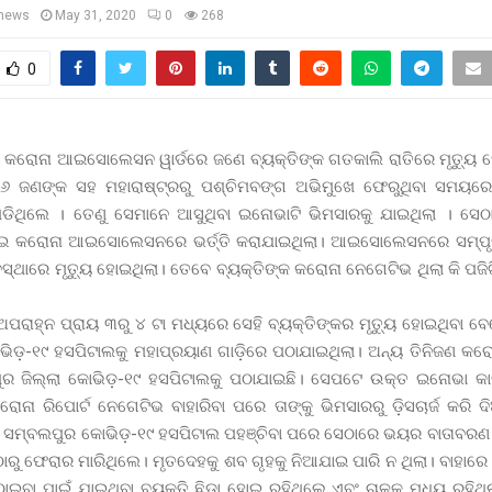
news
May 31, 2020
0
268
0
 କରୋନା ଆଇସୋଲେସନ ୱାର୍ଡରେ ଜଣେ ବ୍ୟକ୍ତିଙ୍କ ଗତକାଲି ରାତିରେ ମୃତ୍ୟୁ ହୋ
 ଜଣଙ୍କ ସହ ମହାରାଷ୍ଟ୍ରରୁ ପଶ୍ଚିମବଙ୍ଗ ଅଭିମୁଖେ ଫେରୁଥିବା ସମୟରେ 
ିଥିଲେ । ତେଣୁ ସେମାନେ ଆସୁଥିବା ଇନୋଭାଟି ଭିମସାରକୁ ଯାଇଥିଲା । ସେଠ
ାଯାଇ କରୋନା ଆଇସୋଲେସନରେ ଭର୍ତ୍ତି କରାଯାଇଥିଲା। ଆଇସୋଲେସନରେ ସମ୍ପୃକ
ବସ୍ଥାରେ ମୃତ୍ୟୁ ହୋଇଥିଲା। ତେବେ ବ୍ୟକ୍ତିଙ୍କ କରୋନା ନେଗେଟିଭ ଥିଲା କି ପଜିଟ
ପରାହ୍ନ ପ୍ରାୟ ୩ରୁ ୪ ଟା ମଧ୍ୟରେ ସେହି ବ୍ୟକ୍ତିଙ୍କର ମୃତ୍ୟୁ ହୋଇଥିବା ବେ
ିଡ଼-୧୯ ହସପିଟାଲକୁ ମହାପ୍ରୟାଣ ଗାଡ଼ିରେ ପଠାଯାଇଥିଲା। ଅନ୍ୟ ତିନିଜଣ କରୋନା
ୁର ଜିଲ୍ଲା କୋଭିଡ଼-୧୯ ହସପିଟାଲକୁ ପଠାଯାଇଛି। ସେପଟେ ଉକ୍ତ ଇନୋଭା କ
ନା ରିପୋର୍ଟ ନେଗେଟିଭ ବାହାରିବା ପରେ ତାଙ୍କୁ ଭିମସାରରୁ ଡ଼ିସଚାର୍ଜ କରି ଦ
ବ ସମ୍ବଲପୁର କୋଭିଡ଼-୧୯ ହସପିଟାଲ ପହଞ୍ଚିବା ପରେ ସେଠାରେ ଭୟର ବାତାବରଣ ସ
ରୁ ଫେରାର ମାରିଥିଲେ। ମୃତଦେହକୁ ଶବ ଗୃହକୁ ନିଆଯାଇ ପାରି ନ ଥିଲା। ବାହାରେ ପି
ଇବା ପାଇଁ ଯାଇଥିବା ବ୍ୟକ୍ତି ଛିଡ଼ା ହୋଇ ରହିଥିଲେ ଏବଂ ଚାଳକ ମଧ୍ୟ ରହିଥିଲା