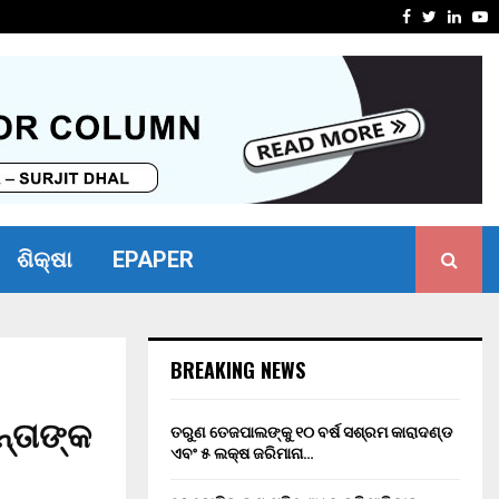
ସାମର୍ଥ୍ୟ ଶିବିର ଅନୁଷ୍ଠିତ
ମାନ୍ୟବର ର
Facebook
Twitter
Linke
Y
ଶିକ୍ଷା
EPAPER
BREAKING NEWS
୍ତାଙ୍କ
ତରୁଣ ତେଜପାଲଙ୍କୁ ୧୦ ବର୍ଷ ସଶ୍ରମ କାରାଦଣ୍ଡ
ଏବଂ ₹୫ ଲକ୍ଷ ଜରିମାନା…