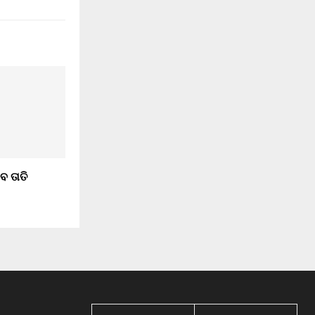
ବ ତାତି