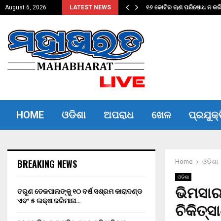
ଦଣ୍ଡ ଏବଂ…
୧୬ କୋଟିର ଋଣ ପରିଷୋଧ ନ କରିପ
August 6, 2026
LATEST NEWS
HOME
ଓଡିଶା
ଅପରାଧ
ଖେଳ
ପ୍ରଯୁକ୍
BREAKING NEWS
Home
ଓଡିଶା
ଓଡିଶା
ଭିମସା
ତରୁଣ ତେଜପାଲଙ୍କୁ ୧୦ ବର୍ଷ ସଶ୍ରମ କାରାଦଣ୍ଡ
ଏବଂ ₹୫ ଲକ୍ଷ ଜରିମାନା…
ଚିକିତ୍ସ