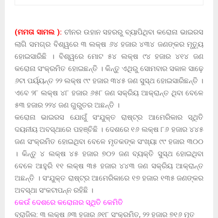
(ମମତା ସାମଲ ):
ଚୀନର ଉହାନ ସହରରୁ ବ୍ୟାପିଥିବା କରୋନା ଭାଇରସ
ଲାଗି ସମଗ୍ର ବିଶ୍ୱରେ ୩ ଲକ୍ଷ ୬୪ ହଜାର ୪୩୪ ଜଣଙ୍କର ମୃତ୍ୟୁ
ହୋଇସାରିଛି । ବିଶ୍ୱରେ ମୋଟ ୫୪ ଲକ୍ଷ ୯୪ ହଜାର ୪୧୪ ଜଣ
କରୋନା ସଂକ୍ରମିତ ହୋଇଛନ୍ତି । କିନ୍ତୁ ଏଥିରୁ ସୋମବାର ସକାଳ ସାଢ଼େ
୬ଟା ପର୍ୟ୍ୟନ୍ତ ୨୨ ଲକ୍ଷ ୯୯ ହଜାର ୩୪୫ ଜଣ ସୁସ୍ଥ ହୋଇସାରିଛନ୍ତି ।
ଏବେ ୨୮ ଲକ୍ଷ ୪୮ ହଜାର ୬୫୮ ଜଣ ସକ୍ରିୟ ଆକ୍ରାନ୍ତ ଥିବା ବେଳେ
୫୩ ହଜାର ୨୨୪ ଜଣ ଗୁରୁତର ଅଛନ୍ତି ।
କରୋନା ଭାଇରସ ଯୋଗୁଁ ସଂଯୁକ୍ତ ରାଷ୍ଟ୍ର ଆମେରିକାର ସ୍ଥିତି
ଦୟନୀୟ ଅବସ୍ଥାରେ ପହଞ୍ଚିଛି । ଦେଶରେ ୧୬ ଲକ୍ଷ ୮୬ ହଜାର ୪୪୫
ଜଣ ସଂକ୍ରମିତ ହୋଇଥିବା ବେଳେ ମୃତକଙ୍କ ସଂଖ୍ୟା ୯୯ ହଜାର ୩୦୦
। କିନ୍ତୁ ୪ ଲକ୍ଷ ୪୫ ହଜାର ୭୦୨ ଜଣ ବ୍ୟକ୍ତି ସୁସ୍ଥ ହୋଇଥିବା
ବେଳେ ଆହୁରି ୧୧ ଲକ୍ଷ ୩୫ ହଜାର ୪୪୩ ଜଣ ସକ୍ରିୟ ଆକ୍ରାନ୍ତ
ଅଛନ୍ତି । ସଂଯୁକ୍ତ ରାଷ୍ଟ୍ର ଆମେରିକାରେ ୧୭ ହଜାର ୧୩୫ ଜଣଙ୍କର
ଅବସ୍ଥା ସଂକଟାପନ୍ନ ରହିଛି ।
କେଉଁ ଦେଶରେ କରୋନାର ସ୍ଥିତି କେମିତି
ବ୍ରାଜିଲ: ୩ ଲକ୍ଷ ୬୩ ହଜାର ୬୧୮ ସଂକ୍ରମିତ, ୨୨ ହଜାର ୭୧୬ ମୃତ