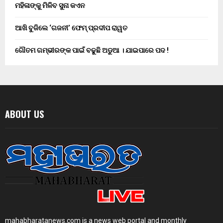
ମହିଳାଙ୍କୁ ମିଳିବ ସୁନା କଏନ
ଆଖି ବୁଜିଲେ ‘ଗଜନୀ’ ଫେମ୍ ପ୍ରଦୀପ ରାୱତ
ଗୌତମ ଗମ୍ଭୀରଙ୍କ ପାଇଁ ବଢୁଛି ଅଡୁଆ । ଯାଇପାରେ ପଦ !
ABOUT US
mahabharatanews.com is a news web portal and monthly