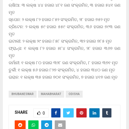
ଋଷିଆ: ୩ ଲକ୍ଷ ୪୪ ହଜାର ୪୮୧ ଜଣ ସଂକ୍ରମିତ, ୩ ହଜାର ୫୪୧ ଜଣ
ମୃତ
ସ୍ପେନ: ୨ ଲକ୍ଷ ୮୨ ହଜାର ୮୫୨ ସଂକ୍ରମିତ, ୨୮ ହଜାର ୭୫୨ ମୃତ
ବ୍ରିଟେନ: ୨ ଲକ୍ଷ ୫୯ ହଜାର ୫୫୯ ସଂକ୍ରମିତ, ୩୬ ହଜାର ୭୯୩ ଜଣ
ମୃତ
ଇଟାଲୀ: ୨ ଲକ୍ଷ ୨୯ ହଜାର ୮୫୮ ସଂକ୍ରମିତ, ୩୨ ହଜାର ୭୮୫ ମୃତ
ଫ୍ରାନ୍ସ: ୧ ଲକ୍ଷ ୮୨ ହଜାର ୫୮୪ ସଂକ୍ରମିତ, ୨୮ ହଜାର ୩୬୭ ଜଣ
ମୃତ
ଜର୍ମାନୀ: ୧ ଲକ୍ଷ ୮୦ ହଜାର ୩୨୮ ଜଣ ସଂକ୍ରମିତ, ୮ ହଜାର ୩୭୧ ମୃତ
ତୁର୍କୀ: ୧ ଲକ୍ଷ ୫୬ ହଜାର ୮୨୭ ସଂକ୍ରମିତ, ୪ ହଜାର ୩୪୦ ଜଣ ମୃତ
ଇରାନ: ୧ ଲକ୍ଷ ୩୫ ହଜାର ୭୦୧ ସଂକ୍ରମିତ, ୭ ହଜାର ୪୧୭ ଜଣ ମୃତ
BHUBANESWAR
MAHABHARAT
ODISHA
SHARE
0