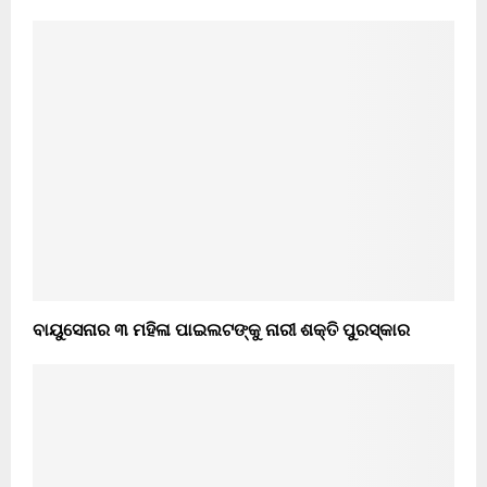
ବାୟୁସେନାର ୩ ମହିଳା ପାଇଲଟଙ୍କୁ ନାରୀ ଶକ୍ତି ପୁରସ୍କାର