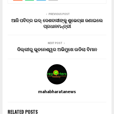
PREVIOUS POST
ଆଜି ପବିତ୍ର ଇଦ୍: ଦେଶବାସୀଙ୍କୁ ଶୁଭେଚ୍ଛା ଜଣାଇଲେ
ପ୍ରଧାନମନ୍ତ୍ରୀ
NEXT POST
ଦିଲ୍ଲୀରୁ ଭୁବନେଶ୍ୱର ଅଭିମୁଖେ ଉଡିଲା ବିମାନ
mahabharatanews
RELATED POSTS