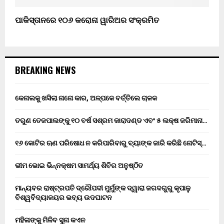
ପାକିସ୍ତାନରେ ୧୦୬ କରୋନା ୱାରିଅର ସଂକ୍ରମିତ
BREAKING NEWS
କେନାଲକୁ ଖସିଲା ନାନୋ କାର, ଅଳ୍ପକେ ବର୍ତ୍ତିଲେ ଚାଳକ
ତରୁଣ ତେଜପାଲଙ୍କୁ ୧୦ ବର୍ଷ ସଶ୍ରମ କାରାଦଣ୍ଡ ଏବଂ ₹୫ ଲକ୍ଷ ଜରିମାନା…
୧୬ କୋଟିର ଋଣ ପରିଷୋଧ ନ କରିପାରିବାରୁ ବ୍ୟାଙ୍କ ଜାରି କରିଛି ନୋଟିସ୍…
ଭୀମ ଭୋଇ ଭିନ୍ନକ୍ଷମ ସାମର୍ଥ୍ୟ ଶିବିର ଅନୁଷ୍ଠିତ
ମାନ୍ୟବର ରାଷ୍ଟ୍ରପତି ଦ୍ରୌପଦୀ ମୁର୍ମୁଙ୍କ ଦ୍ୱାରା ଜଗଦଗୁରୁ କୃପାଳୁ
ବିଶ୍ୱବିଦ୍ୟାଳୟର ଭବ୍ୟ ଉଦଘାଟନ
ମହିଳାଙ୍କୁ ମିଳିବ ସୁନା କଏନ