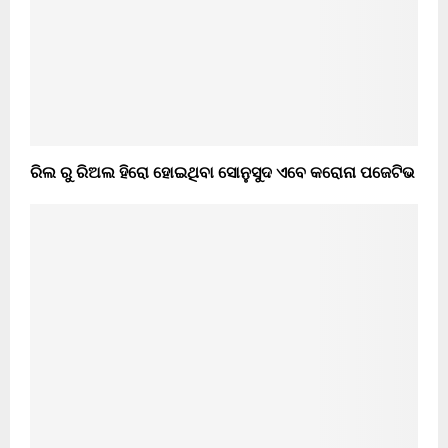
ରିଲ ରୁ ରିଅଲ ହିରୋ ହୋଇଥିବା ସୋନୁସୁଦ ଏବେ କରୋନା ପଜେଟିଭ