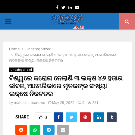
Facebook
Twitter
Linkedin
Youtube
PRIMARY
MENU
Home
Uncategorized
ବିଶ୍ୱରେ କରୋନା ନେଲାଣି ୩ ଲକ୍ଷ ୪୬ ହଜାର ଜୀବନ, ଆମେରିକାରେ
ମୃତକଙ୍କ ସଂଖ୍ୟା ଲକ୍ଷେ ନିକଟତର
Uncategorized
ବିଶ୍ୱରେ କରୋନା ନେଲାଣି ୩ ଲକ୍ଷ ୪୬ ହଜାର
ଜୀବନ, ଆମେରିକାରେ ମୃତକଙ୍କ ସଂଖ୍ୟା
ଲକ୍ଷେ ନିକଟତର
by
mahabharatanews
May 25, 2020
0
261
SHARE
0