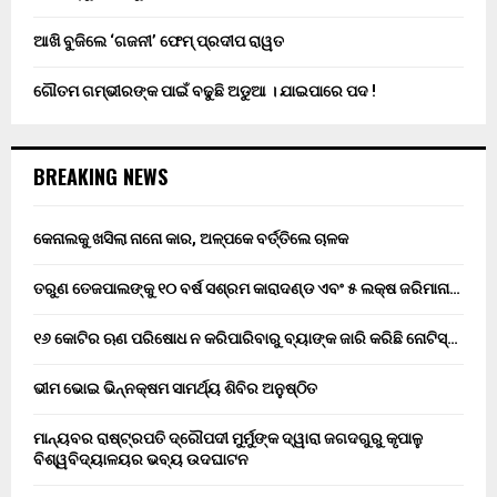
ଆଖି ବୁଜିଲେ ‘ଗଜନୀ’ ଫେମ୍ ପ୍ରଦୀପ ରାୱତ
ଗୌତମ ଗମ୍ଭୀରଙ୍କ ପାଇଁ ବଢୁଛି ଅଡୁଆ । ଯାଇପାରେ ପଦ !
BREAKING NEWS
କେନାଲକୁ ଖସିଲା ନାନୋ କାର, ଅଳ୍ପକେ ବର୍ତ୍ତିଲେ ଚାଳକ
ତରୁଣ ତେଜପାଲଙ୍କୁ ୧୦ ବର୍ଷ ସଶ୍ରମ କାରାଦଣ୍ଡ ଏବଂ ₹୫ ଲକ୍ଷ ଜରିମାନା…
୧୬ କୋଟିର ଋଣ ପରିଷୋଧ ନ କରିପାରିବାରୁ ବ୍ୟାଙ୍କ ଜାରି କରିଛି ନୋଟିସ୍…
ଭୀମ ଭୋଇ ଭିନ୍ନକ୍ଷମ ସାମର୍ଥ୍ୟ ଶିବିର ଅନୁଷ୍ଠିତ
ମାନ୍ୟବର ରାଷ୍ଟ୍ରପତି ଦ୍ରୌପଦୀ ମୁର୍ମୁଙ୍କ ଦ୍ୱାରା ଜଗଦଗୁରୁ କୃପାଳୁ
ବିଶ୍ୱବିଦ୍ୟାଳୟର ଭବ୍ୟ ଉଦଘାଟନ