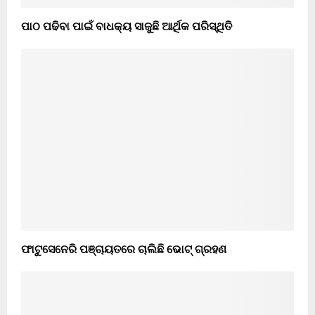
ପାଠ ପଢିବା ପାଇଁ ବାଧକ୍ୟ ସାଜୁଛି ଆର୍ଥିକ ପରିସ୍ଥିତି
ଫାଟୁସେନେରି ପଞ୍ଚାୟତରେ ଚାଲିଛି ଭୋଟ୍ ଗ୍ରହଣ