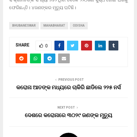
ଫେରିଛନ୍ତି। ୪ଜଣଙ୍କର ମୃତ୍ୟୁ ଘଟିଛି।
BHUBANESWAR
MAHABHARAT
ODISHA
SHARE
0
PREVIOUS POST
କରୋନା ଆତଙ୍କ ମଧ୍ୟରେ ଚାକିରି ଛାଡିଲେ ୨୨୫ ନର୍ସ
NEXT POST
ଦେଶରେ କରୋନାରେ ୩୦୨୯ ଜଣଙ୍କ ମୃତ୍ୟୁ