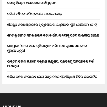
ତମାଖୁ ବିରୋଧୀ ସଚେତନତା କାର୍ଯ୍ୟକ୍ରମ
ସର୍ଜରୀ ମଝିରେ ରଫିଙ୍କ ଗୀତ ଗାଇଲେ ସୋନୁ
ହୀରାକୁଦ ଜଳଭଣ୍ଡାରରେ ବୃଦ୍ଧି ପାଇଲା ବନ୍ୟାଜଳ, ପୁଣି ଖୋଲିଲା ୪ ଗେଟ୍
ମେଟାକୁ ଭାରତ ସରକାରଙ୍କ କଡ଼ା ବାର୍ତ୍ତା,ମାନିବାକୁ ପଡ଼ିବ ଭାରତୀୟ ଆଇନ
ରାଜ୍ୟରେ ‘ଘରେ ଘରେ ତ୍ରିରଙ୍ଗା’ ଅଭିଯାନର ଶୁଭାରମ୍ଭ କଲେ
ମୁଖ୍ୟମନ୍ତ୍ରୀ
ଉତ୍ତର ଓଡ଼ିଶା ଉପରେ ସକ୍ରିୟ ଲଘୁଚାପ, ପ୍ରବଳରୁ ଅତିପ୍ରବଳ ବର୍ଷା
ଆଶଙ୍କା
ଓଡିଶା ଜନତା କଂଗ୍ରେସ ସେବା ସଙ୍ଗଠନର ପ୍ରଶିକ୍ଷଣ ଶିବିର ଉଦଘାଟିତ