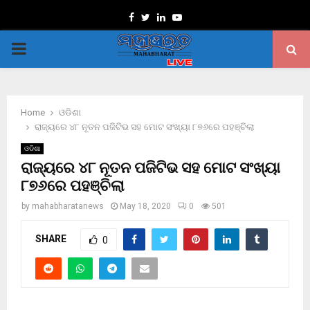
Facebook
Twitter
Linkedin
Youtube
PRIMARY
MENU
Home
ଓଡିଶା
ରାଜ୍ୟରେ ୪୮ ନୂତନ ପଜିଟିଭ ସହ ମୋଟ ସଂଖ୍ୟା ୮୭୬ରେ ପହଞ୍ଚିଲା
ଓଡିଶା
ରାଜ୍ୟରେ ୪୮ ନୂତନ ପଜିଟିଭ ସହ ମୋଟ ସଂଖ୍ୟା
୮୭୬ରେ ପହଞ୍ଚିଲା
by
mahabharatanews
May 18, 2020
0
501
SHARE
0