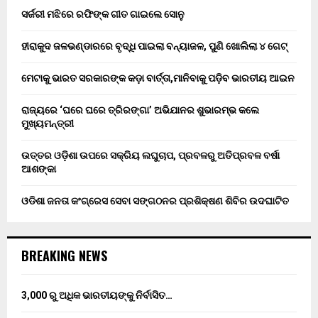
ସର୍ଜରୀ ମଝିରେ ରଫିଙ୍କ ଗୀତ ଗାଇଲେ ସୋନୁ
ହୀରାକୁଦ ଜଳଭଣ୍ଡାରରେ ବୃଦ୍ଧି ପାଇଲା ବନ୍ୟାଜଳ, ପୁଣି ଖୋଲିଲା ୪ ଗେଟ୍
ମେଟାକୁ ଭାରତ ସରକାରଙ୍କ କଡ଼ା ବାର୍ତ୍ତା,ମାନିବାକୁ ପଡ଼ିବ ଭାରତୀୟ ଆଇନ
ରାଜ୍ୟରେ ‘ଘରେ ଘରେ ତ୍ରିରଙ୍ଗା’ ଅଭିଯାନର ଶୁଭାରମ୍ଭ କଲେ
ମୁଖ୍ୟମନ୍ତ୍ରୀ
ଉତ୍ତର ଓଡ଼ିଶା ଉପରେ ସକ୍ରିୟ ଲଘୁଚାପ, ପ୍ରବଳରୁ ଅତିପ୍ରବଳ ବର୍ଷା
ଆଶଙ୍କା
ଓଡିଶା ଜନତା କଂଗ୍ରେସ ସେବା ସଙ୍ଗଠନର ପ୍ରଶିକ୍ଷଣ ଶିବିର ଉଦଘାଟିତ
BREAKING NEWS
3,000 ରୁ ଅଧିକ ଭାରତୀୟଙ୍କୁ ନିର୍ବାସିତ…