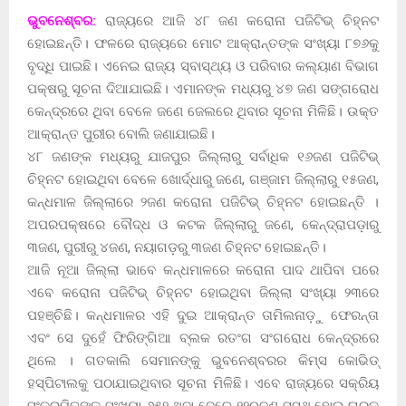
ଭୁବନେଶ୍ବର:
ରାଜ୍ୟରେ ଆଜି ୪୮ ଜଣ କରୋନା ପଜିଟିଭ୍ ଚିହ୍ନଟ
ହୋଇଛନ୍ତି। ଫଳରେ ରାଜ୍ୟରେ ମୋଟ ଆକ୍ରାନ୍ତଙ୍କ ସଂଖ୍ୟା ୮୭୬କୁ
ବୃଦ୍ଧି ପାଇଛି। ଏନେଇ ରାଜ୍ୟ ସ୍ବାସ୍ଥ୍ୟ ଓ ପରିବାର କଲ୍ୟାଣ ବିଭାଗ
ପକ୍ଷରୁ ସୂଚନା ଦିଆଯାଇଛି। ଏମାନଙ୍କ ମଧ୍ୟରୁ ୪୭ ଜଣ ସଙ୍ଗରୋଧ
କେନ୍ଦ୍ରରେ ଥିବା ବେଳେ ଜଣେ ଜେଲରେ ଥିବାର ସୂଚନା ମିଳିଛି। ଉକ୍ତ
ଆକ୍ରାନ୍ତ ପୁରୀର ବୋଲି ଜଣାଯାଇଛି।
୪୮ ଜଣଙ୍କ ମଧ୍ୟରୁ ଯାଜପୁର ଜିଲ୍ଲାରୁ ସର୍ବାଧିକ ୧୬ଜଣ ପଜିଟିଭ୍
ଚିହ୍ନଟ ହୋଇଥିବା ବେଳେ ଖୋର୍ଦ୍ଧାରୁ ଜଣେ, ଗଞ୍ଜାମ ଜିଲ୍ଲାରୁ ୧୫ଜଣ,
କନ୍ଧମାଳ ଜିଲ୍ଲାରେ ୨ଜଣ କରୋନା ପଜିଟିଭ୍ ଚିହ୍ନଟ ହୋଇଛନ୍ତି ।
ଅପରପକ୍ଷରେ ବୌଦ୍ଧ ଓ କଟକ ଜିଲ୍ଲାରୁ ଜଣେ, କେନ୍ଦ୍ରାପଡ଼ାରୁ
୩ଜଣ, ପୁରୀରୁ ୪ଜଣ, ନୟାଗଡ଼ରୁ ୩ଜଣ ଚିହ୍ନଟ ହୋଇଛନ୍ତି।
ଆଜି ନୂଆ ଜିଲ୍ଲା ଭାବେ କନ୍ଧମାଳରେ କରୋନା ପାଦ ଥାପିବା ପରେ
ଏବେ କରୋନା ପଜିଟିଭ୍ ଚିହ୍ନଟ ହୋଇଥିବା ଜିଲ୍ଲା ସଂଖ୍ୟା ୨୩ରେ
ପହଞ୍ଚିଛି। କନ୍ଧମାଳର ଏହି ଦୁଇ ଆକ୍ରାନ୍ତ ତାମିଲନାଡ଼ୁ ଫେରନ୍ତା
ଏବଂ ସେ ଦୁହେଁ ଫିରିଙ୍ଗିଆ ବ୍ଲକ ରତଂଗ ସଂଗରୋଧ କେନ୍ଦ୍ରରେ
ଥିଲେ । ଗତକାଲି ସେମାନଙ୍କୁ ଭୁବନେଶ୍ବରର କିମ୍ସ କୋଭିଡ୍
ହସ୍ପିଟାଲକୁ ପଠାଯାଇଥିବାର ସୂଚନା ମିଳିଛି। ଏବେ ରାଜ୍ୟରେ ସକ୍ରିୟ
ସଂକ୍ରମିତଙ୍କ ସଂଖ୍ୟା ୬୫୨ ଥିବା ବେଳେ ୨୨୦ଜଣ ସୁସ୍ଥ ହୋଇ ଘରକୁ