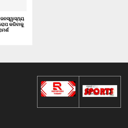
ନସ୍ୱାସ୍ଥ୍ୟ
ରୋପ କରିବାକୁ
ମର୍ଶ