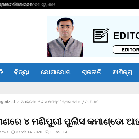
ପକେ ବର୍ତ୍ତିଲେ ଚାଳକ
ତରୁଣ ତେଜପାଲଙ୍କୁ ୧
ତି
ବିଦ୍ୟା
ଯୋଗାଯୋଗ
ରାଜନୀତି
ଵାଣିଜ୍ୟ
egorized
ଅ।କ୍ରମଣରେ ୪ ମଣିପୁରୀ ପୁଲିସ କମାଣ୍ଡୋ ଆହତ
ଣରେ ୪ ମଣିପୁରୀ ପୁଲିସ କମାଣ୍ଡୋ ଆ
news
March 14, 2020
0
314