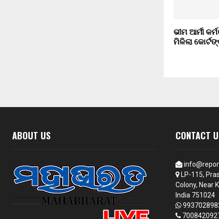
ଭୀମ ଆର୍ମୀ କର୍ମ
ମିଳିଲା କୋର୍ଟଙ୍
ABOUT US
CONTACT U
info@repor
LP-115, Pras
Colony, Near K
India 751024
993702898
700842092