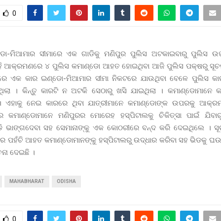
0
ଡୋ-ମିଆମାର ସୀମାରେ ଏକ ଗାଡିକୁ ମଣିପୁର ପୁଲିସ ଅଟକାଇବାରୁ ପୁଲିସ
ହି ଆକ୍ରମଣରେ ୪ ପୁଲିସ କମାଣ୍ଡୋ ଆହତ ହୋଇଥିବା ଆଜି ପୁଲିସ ପକ୍ଷରୁ ସୂଚନ
ିରେ ଏକ କାର ଇଣ୍ଡୋ-ମିଆମାର ସୀମା ନିକଟରେ ଯାଉଥିବା ବେଳେ ପୁଲିସ କା
ଲା । କିନ୍ତୁ କାରଟି ନ ଅଟକି ସେଠାରୁ ଖସି ଯାଇଥିଲା । କମାଣ୍ଡୋମାନେ 
 ଏହାକୁ ନେଇ କାରରେ ଥିବା ଯାତ୍ରୀମାନେ କମାଣ୍ଡୋଙ୍କ ଉପରକୁ ଆକ୍ର
କମାଣ୍ଡୋମାନେ ମଣିପୁରର ମୋରେହ ହସ୍ପିଟାଲକୁ ଚିକିତ୍ସା ପାଇଁ ଯିବା
ି ଭାଙ୍ଗଦେବା ସହ ସେମାନାଙ୍କୁ ଏକ କୋଠରୀରେ ବନ୍ଦ କରି ଦେଇଥିଲେ । ସୂଚ
ରେ ପହଁଚି ଆହତ କମାଣ୍ଡୋମାନଙ୍କୁ ହସ୍ପିଟାଲରୁ ଉଦ୍ଧାର କରିବା ସହ ଭିଡକୁ 
ଚନା ଦେଇଛି ।
MAHABHARAT
ODISHA
0