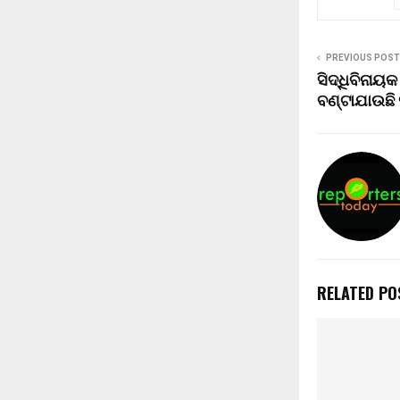
PREVIOUS POST
ସିଦ୍ଧିବିନାୟ
ବଣ୍ଟାଯାଉଛି
RELATED PO