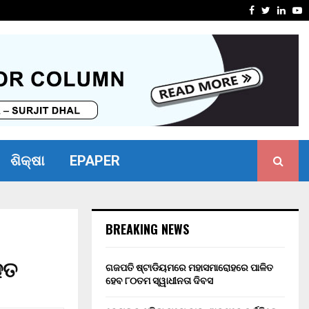
୦ ବର୍ଷ ସଶ୍ରମ କାରାଦଣ୍ଡ ଏବଂ…
୧୬ କୋଟିର
Facebook
Twitter
Linke
Y
ଶିକ୍ଷା
EPAPER
BREAKING NEWS
ହତ
ଗଜପତି ଷ୍ଟାଡିୟମରେ ମହାସମାରୋହରେ ପାଳିତ
ହେବ ୮୦ତମ ସ୍ୱାଧୀନତା ଦିବସ