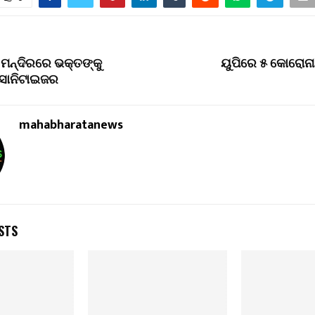
କ ମନ୍ଦିରରେ ଭକ୍ତଙ୍କୁ
ୟୁପିରେ ୫ କୋରୋନା
 ସାନିଟାଇଜର
mahabharatanews
STS