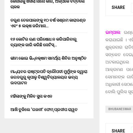
କେନାଲକୁ ଖସିଲା ନାନୋ କାର, ଅଳ୍ପକେ ବର୍ତ୍ତିଲେ
ଚାଳକ
SHARE
ତରୁଣ ତେଜପାଲଙ୍କୁ ୧୦ ବର୍ଷ ସଶ୍ରମ କାରାଦଣ୍ଡ
ଏବଂ ₹୫ ଲକ୍ଷ ଜରିମାନା…
ଇମ୍ପାଲ
: ଇଣ୍
୧୬ କୋଟିର ଋଣ ପରିଷୋଧ ନ କରିପାରିବାରୁ
କରାଯାଇଛି । ଏ
ବ୍ୟାଙ୍କ ଜାରି କରିଛି ନୋଟିସ୍…
ଶୁକ୍ରବାର ରାତ
ସଙ୍କେତ ଦେଇଥି
ଭୀମ ଭୋଇ ଭିନ୍ନକ୍ଷମ ସାମର୍ଥ୍ୟ ଶିବିର ଅନୁଷ୍ଠିତ
ଅଟକାଇଥିଲେ ।
ଆକ୍ରମଣ ପରେ 
ମାନ୍ୟବର ରାଷ୍ଟ୍ରପତି ଦ୍ରୌପଦୀ ମୁର୍ମୁଙ୍କ ଦ୍ୱାରା
ସେମାନଙ୍କ ଗାଡ
ଜଗଦଗୁରୁ କୃପାଳୁ ବିଶ୍ୱବିଦ୍ୟାଳୟର ଭବ୍ୟ
ଉଦଘାଟନ
ଅଧିକାରୀ ସେଠା
ବୋଲି ପୁଲିସ ସୂ
ମହିଳାଙ୍କୁ ମିଳିବ ସୁନା କଏନ
ଆଖି ବୁଜିଲେ ‘ଗଜନୀ’ ଫେମ୍ ପ୍ରଦୀପ ରାୱତ
BHUBANESWAR
SHARE