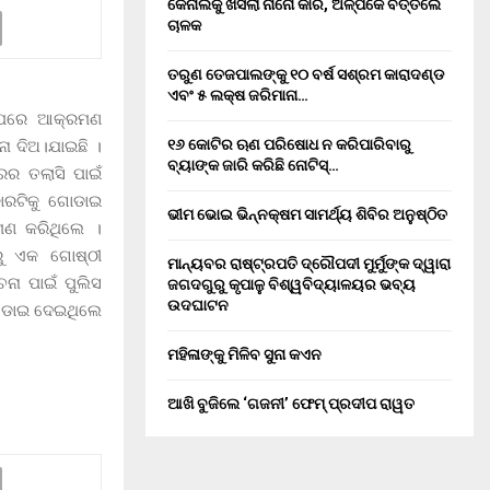
କେନାଲକୁ ଖସିଲା ନାନୋ କାର, ଅଳ୍ପକେ ବର୍ତ୍ତିଲେ
ଚାଳକ
ତରୁଣ ତେଜପାଲଙ୍କୁ ୧୦ ବର୍ଷ ସଶ୍ରମ କାରାଦଣ୍ଡ
ଏବଂ ₹୫ ଲକ୍ଷ ଜରିମାନା…
 ଉପରେ ଆକ୍ରମଣ
୧୬ କୋଟିର ଋଣ ପରିଷୋଧ ନ କରିପାରିବାରୁ
ା ଦିଅ।ଯାଇଛି ।
ବ୍ୟାଙ୍କ ଜାରି କରିଛି ନୋଟିସ୍…
ରର ତଲାସି ପାଇଁ
କାରଟିକୁ ଗୋଡାଇ
ଭୀମ ଭୋଇ ଭିନ୍ନକ୍ଷମ ସାମର୍ଥ୍ୟ ଶିବିର ଅନୁଷ୍ଠିତ
ମଣ କରିଥିଲେ ।
ରୁ ଏକ ଗୋଷ୍ଠୀ
ମାନ୍ୟବର ରାଷ୍ଟ୍ରପତି ଦ୍ରୌପଦୀ ମୁର୍ମୁଙ୍କ ଦ୍ୱାରା
ନା ପାଇଁ ପୁଲିସ
ଜଗଦଗୁରୁ କୃପାଳୁ ବିଶ୍ୱବିଦ୍ୟାଳୟର ଭବ୍ୟ
ଉଦଘାଟନ
ଘଉଡାଇ ଦେଇଥିଲେ
ମହିଳାଙ୍କୁ ମିଳିବ ସୁନା କଏନ
ଆଖି ବୁଜିଲେ ‘ଗଜନୀ’ ଫେମ୍ ପ୍ରଦୀପ ରାୱତ