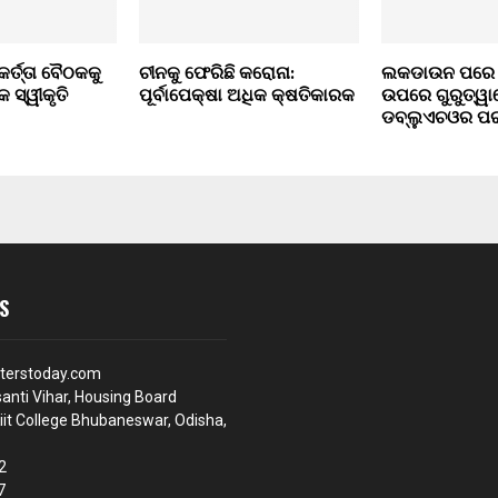
କର୍ତ୍ତା ବୈଠକକୁ
ଚୀନକୁ ଫେରିଛି କରୋନା:
ଲକଡାଉନ ପରେ ଜ
କ ସ୍ୱୀକୃତି
ପୂର୍ବାପେକ୍ଷା ଅଧିକ କ୍ଷତିକାରକ
ଉପରେ ଗୁରୁତ୍ୱା
ଡବ୍ଲୁଏଚଓର ପରା
S
terstoday.com
anti Vihar, Housing Board
iit College Bhubaneswar, Odisha,
2
7