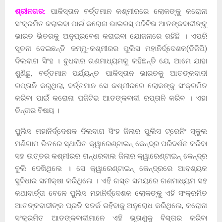
ଶ୍ରୀନଗର:
ପାକିସ୍ତାନ ବର୍ତ୍ତମାନ କଶ୍ମୀରରେ ଲୋକଙ୍କୁ କରୋନା
ସଂକ୍ରମିତ କରାଇବା ପାଇଁ କରୋନା ଭାଇରସ୍ ପଜିଟିଭ ଆତଙ୍କବାଦୀଙ୍କୁ
ଭାରତ ଭିତରକୁ ଅନୁପ୍ରବେଶ କରାଇବା ଯୋଜନାରେ ରହିଛି । ଏପରି
ସୂଚନା ଦେଇଛନ୍ତି ଜମ୍ମୁ-କଶ୍ମୀରର ପୁଲିସ ମହାନିର୍ଦ୍ଦେଶକ(ଡିଜିପି)
ଦିଲବାଗ ସିଂହ । ବୁଧବାର ଗଣମାଧ୍ୟମକୁ କହିଛନ୍ତି ଯେ, ଆମେ ଯାହା
ଶୁଣିଛୁ, ବର୍ତ୍ତମାନ ପର୍ଯ୍ୟନ୍ତ ପାକିସ୍ତାନ ଭାରତକୁ ଆତଙ୍କବାଦୀ
ରପ୍ତାନି କରୁଥିଲା, ବର୍ତ୍ତମାନ ସେ କଶ୍ମୀରରେ ଲୋକଙ୍କୁ ସଂକ୍ରମିତ
କରିବା ପାଇଁ କରୋନା ପଜିଟିଭ ଆତଙ୍କବାଦୀ ରପ୍ତାନି କରିବ । ଏହା
ଚିନ୍ତାର ବିଷୟ ।
ପୁଲିସ ମହାନିର୍ଦ୍ଦେଶକ ଦିଲବାଗ ସିଂହ ଜିଲାର ପୁଲିସ ଟ୍ରେନିଂ ସ୍କୁଲ
ମଣିଗାମ ଭିତରେ ସ୍ଥାପିତ କ୍ୱାରେଣ୍ଟାଇନ୍ କେନ୍ଦ୍ର ପରିଦର୍ଶନ କରିବା
ସହ ଉତ୍ତର କଶ୍ମୀରର ଗନ୍ଧରବାଲ ଜିଲାର କ୍ୱାରେଣ୍ଟାଇନ୍ କେନ୍ଦ୍ର
ବୁଲି ଦେଖିଥିଲେ । ସେ କ୍ୱାରେଣ୍ଟାଇନ୍ କେନ୍ଦ୍ରରେ ଆବଶ୍ୟକ
ସୁବିଧାର ସମୀକ୍ଷା କରିଥିଲେ । ଏହି ଗସ୍ତ ସମୟରେ ଗଣମାଧ୍ୟମ ସହ
କଥାବାର୍ତ୍ତା ବେଳେ ପୁଲିସ ମହାନିର୍ଦ୍ଦେଶକ ଲୋକଙ୍କୁ ଏହି ସଂକ୍ରମିତ
ଆତଙ୍କବାଦୀଙ୍କ ପ୍ରତି ସତର୍କ ରହିବାକୁ ଅନୁରୋଧ କରିଥିଲେ, କରୋନା
ସଂକ୍ରମିତ ଆତଙ୍କବାଦୀମାନେ ଏହି ଭୂତାଣୁକୁ ବିସ୍ତାର କରିବା