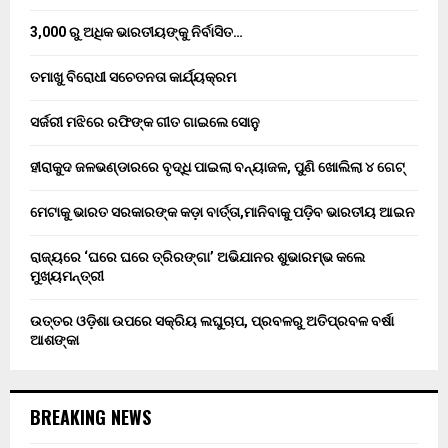
3,000 ରୁ ଅଧିକ ଭାରତୀୟଙ୍କୁ ନିର୍ବାସିତ…
ତମାଖୁ ବିରୋଧୀ ସଚେତନତା କାର୍ଯ୍ୟକ୍ରମ
ସର୍ଜରୀ ମଝିରେ ରଫିଙ୍କ ଗୀତ ଗାଇଲେ ସୋନୁ
ହୀରାକୁଦ ଜଳଭଣ୍ଡାରରେ ବୃଦ୍ଧି ପାଇଲା ବନ୍ୟାଜଳ, ପୁଣି ଖୋଲିଲା ୪ ଗେଟ୍
ମେଟାକୁ ଭାରତ ସରକାରଙ୍କ କଡ଼ା ବାର୍ତ୍ତା,ମାନିବାକୁ ପଡ଼ିବ ଭାରତୀୟ ଆଇନ
ରାଜ୍ୟରେ ‘ଘରେ ଘରେ ତ୍ରିରଙ୍ଗା’ ଅଭିଯାନର ଶୁଭାରମ୍ଭ କଲେ
ମୁଖ୍ୟମନ୍ତ୍ରୀ
ଉତ୍ତର ଓଡ଼ିଶା ଉପରେ ସକ୍ରିୟ ଲଘୁଚାପ, ପ୍ରବଳରୁ ଅତିପ୍ରବଳ ବର୍ଷା
ଆଶଙ୍କା
BREAKING NEWS