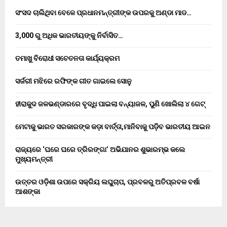
ସଂସଦ ଚାଲିଥିବା ବେଳେ ପ୍ରଧାନମନ୍ତ୍ରୀଙ୍କ ଉପରକୁ ଅଣ୍ଡା ମାଡ…
3,000 ରୁ ଅଧିକ ଭାରତୀୟଙ୍କୁ ନିର୍ବାସିତ…
ତମାଖୁ ବିରୋଧୀ ସଚେତନତା କାର୍ଯ୍ୟକ୍ରମ
ସର୍ଜରୀ ମଝିରେ ରଫିଙ୍କ ଗୀତ ଗାଇଲେ ସୋନୁ
ହୀରାକୁଦ ଜଳଭଣ୍ଡାରରେ ବୃଦ୍ଧି ପାଇଲା ବନ୍ୟାଜଳ, ପୁଣି ଖୋଲିଲା ୪ ଗେଟ୍
ମେଟାକୁ ଭାରତ ସରକାରଙ୍କ କଡ଼ା ବାର୍ତ୍ତା,ମାନିବାକୁ ପଡ଼ିବ ଭାରତୀୟ ଆଇନ
ରାଜ୍ୟରେ ‘ଘରେ ଘରେ ତ୍ରିରଙ୍ଗା’ ଅଭିଯାନର ଶୁଭାରମ୍ଭ କଲେ
ମୁଖ୍ୟମନ୍ତ୍ରୀ
ଉତ୍ତର ଓଡ଼ିଶା ଉପରେ ସକ୍ରିୟ ଲଘୁଚାପ, ପ୍ରବଳରୁ ଅତିପ୍ରବଳ ବର୍ଷା
ଆଶଙ୍କା