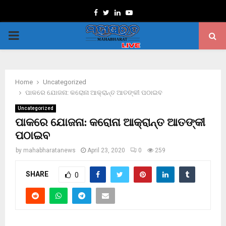
Facebook
Twitter
Linkedin
Youtube
PRIMARY
MENU
Home
Uncategorized
ପାକରେ ଯୋଜନା: କରୋନା ଆକ୍ରାନ୍ତ ଆତଙ୍କୀ ପଠାଇବ
Uncategorized
ପାକରେ ଯୋଜନା: କରୋନା ଆକ୍ରାନ୍ତ ଆତଙ୍କୀ
ପଠାଇବ
by
mahabharatanews
April 23, 2020
0
259
SHARE
0