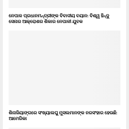
ନେପାଳ ପ୍ରଧାନମନ୍ତ୍ରୀଙ୍କ ବିବାଦୀୟ ବୟାନ: ବିଶ୍ୱ ହିନ୍ଦୁ
ସେନାର ଆକ୍ରୋଶର ଶିକାର ନେପାଳୀ ଯୁବକ
ଶିନାଜିୟାଙ୍ଗରେ ସଂଖ୍ୟାଲଘୁ ମୁସଲମାନଙ୍କ ନରସଂହାର ହେଉଛି:
ଆମେରିକା