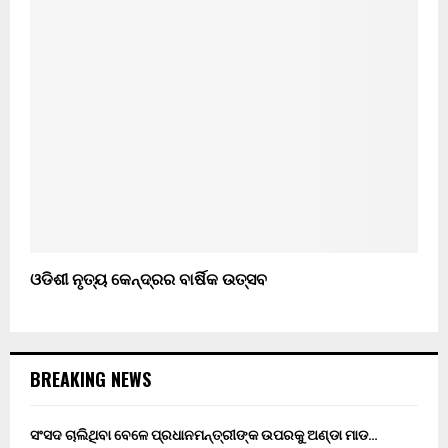
ଓଡିଶୀ ନୃତ୍ୟ କେନ୍ଦ୍ରର ବାର୍ଷିକ ଉତ୍ସବ
BREAKING NEWS
ସଂସଦ ଚାଲିଥିବା ବେଳେ ପ୍ରଧାନମନ୍ତ୍ରୀଙ୍କ ଉପରକୁ ଅଣ୍ଡା ମାଡ…