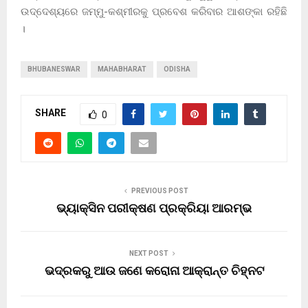
ଉଦ୍ଦେଶ୍ୟରେ ଜମ୍ମୁ-କଶ୍ମୀରକୁ ପ୍ରବେଶ କରିବାର ଆଶଙ୍କା ରହିଛି
।
BHUBANESWAR
MAHABHARAT
ODISHA
SHARE
0
PREVIOUS POST
ଭ୍ୟାକ୍ସିନ ପରୀକ୍ଷଣ ପ୍ରକ୍ରିୟା ଆରମ୍ଭ
NEXT POST
ଭଦ୍ରକରୁ ଆଉ ଜଣେ କରୋନା ଆକ୍ରାନ୍ତ ଚିହ୍ନଟ