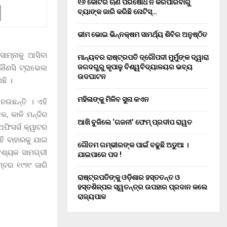
୧୬ କୋଟିର ଋଣ ପରିଷୋଧ ନ କରିପାରିବାରୁ
ବ୍ୟାଙ୍କ ଜାରି କରିଛି ନୋଟିସ୍…
ଭୀମ ଭୋଇ ଭିନ୍ନକ୍ଷମ ସାମର୍ଥ୍ୟ ଶିବିର ଅନୁଷ୍ଠିତ
ମ୍ନାକୁ ଆସିବା
ମାନ୍ୟବର ରାଷ୍ଟ୍ରପତି ଦ୍ରୌପଦୀ ମୁର୍ମୁଙ୍କ ଦ୍ୱାରା
ଜଗଦଗୁରୁ କୃପାଳୁ ବିଶ୍ୱବିଦ୍ୟାଳୟର ଭବ୍ୟ
କୌଣସି ଟ୍ରାଭେଲ
ଉଦଘାଟନ
ଛି ।
ମହିଳାଙ୍କୁ ମିଳିବ ସୁନା କଏନ
େଉଛନ୍ତି । ଏହି
, କାଳି ମନ୍ଦିର
ଆଖି ବୁଜିଲେ ‘ଗଜନୀ’ ଫେମ୍ ପ୍ରଦୀପ ରାୱତ
ଫିସର୍ସ କ୍ୱାଟର
ି ବାହାରକୁ ଯାଇ
ଗୌତମ ଗମ୍ଭୀରଙ୍କ ପାଇଁ ବଢୁଛି ଅଡୁଆ ।
ାବଶ୍ୟକ ସାମଗ୍ରୀ
ଯାଇପାରେ ପଦ !
ବର ୧୯୨୯ ଜାରି
ରାଷ୍ଟ୍ରପତିଙ୍କୁ ଓଡ଼ିଶାର ହସ୍ତତନ୍ତ ଓ
ହସ୍ତଶିଳ୍ପର ସ୍ୱତନ୍ତ୍ର ଉପହାର ପ୍ରଦାନ କଲେ
ରାଜ୍ୟପାଳ