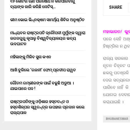
୧୬ କୋଟିର ଋଣ ପରିଷୋଧ ନ କରିପାରିବାରୁ
ବ୍ୟାଙ୍କ ଜାରି କରିଛି ନୋଟିସ୍…
SHARE
ଭୀମ ଭୋଇ ଭିନ୍ନକ୍ଷମ ସାମର୍ଥ୍ୟ ଶିବିର ଅନୁଷ୍ଠିତ
ମହାଭାରତ/ ଭୁ
ମାନ୍ୟବର ରାଷ୍ଟ୍ରପତି ଦ୍ରୌପଦୀ ମୁର୍ମୁଙ୍କ ଦ୍ୱାରା
ଜଗଦଗୁରୁ କୃପାଳୁ ବିଶ୍ୱବିଦ୍ୟାଳୟର ଭବ୍ୟ
ପରେ ସେହି ଅଞ୍
ଉଦଘାଟନ
ହିଷ୍ଟ୍ରିଲ ନ ଥ
ମହିଳାଙ୍କୁ ମିଳିବ ସୁନା କଏନ
ରାଜ୍ୟ ସରକାର 
ନୂତନ ଚିହ୍ନଟ 
ଆଖି ବୁଜିଲେ ‘ଗଜନୀ’ ଫେମ୍ ପ୍ରଦୀପ ରାୱତ
ଛକରୁ ପତଞ୍ଜଳି
ଦେଇ ସତ୍ୟନଗର 
ଗୌତମ ଗମ୍ଭୀରଙ୍କ ପାଇଁ ବଢୁଛି ଅଡୁଆ ।
ପାରିବେ ନାହିଁ 
ଯାଇପାରେ ପଦ !
ଯୋଗଇ ଦେବାର 
କରାଯାଇଛି ।
ରାଷ୍ଟ୍ରପତିଙ୍କୁ ଓଡ଼ିଶାର ହସ୍ତତନ୍ତ ଓ
ହସ୍ତଶିଳ୍ପର ସ୍ୱତନ୍ତ୍ର ଉପହାର ପ୍ରଦାନ କଲେ
ରାଜ୍ୟପାଳ
BHUBANESWAR