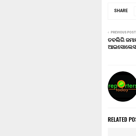
SHARE
PREVIOUS POST
ତବଲିଗି ଜମା
ଆଇସୋଲେସ
RELATED PO