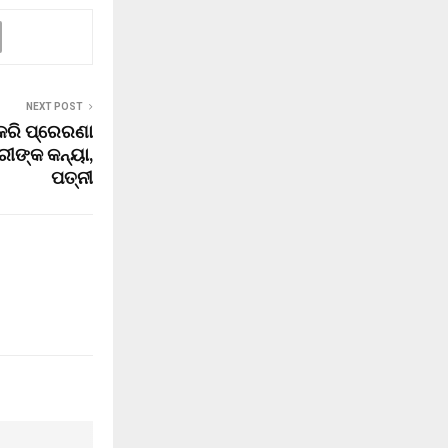
NEXT POST
କରି ପ୍ରେରଣା
ରୀଙ୍କ କନ୍ୟା,
ପତ୍ନୀ