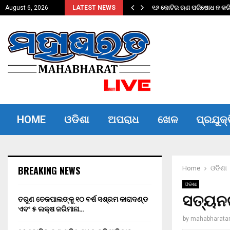
ଦଣ୍ଡ ଏବଂ…
୧୬ କୋଟିର ଋଣ ପରିଷୋଧ ନ କରିପ
August 6, 2026
LATEST NEWS
HOME
ଓଡିଶା
ଅପରାଧ
ଖେଳ
ପ୍ରଯୁକ୍
BREAKING NEWS
Home
ଓଡିଶା
ଓଡିଶା
ସତ୍ୟନଗ
ତରୁଣ ତେଜପାଲଙ୍କୁ ୧୦ ବର୍ଷ ସଶ୍ରମ କାରାଦଣ୍ଡ
ଏବଂ ₹୫ ଲକ୍ଷ ଜରିମାନା…
by
mahabharata