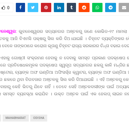
0
ବନେଶ୍ୱର:
ଭୁବନେଶ୍ୱରର ସତ୍ୟନଗର ଅଞ୍ଚଳରୁ ଜଣେ କୋଭିଡ-୧୯ ମାମଲା ସା
ଚଳକୁ ଆଜି ବିଏମସି ପକ୍ଷରୁ ସିଲ କରି ଦିଅ।ଯାଇଛି । ଚିହ୍ନଟ ବ୍ୟକ୍ତିଙ୍କର 
ିବା ବେଳେ ତାଙ୍କଠାରେ କରୋନା ଭୂତାଣୁ ଚିହ୍ନଟ ରାଜ୍ୟ ସରକାରର ଚିନ୍ତା ବଢାଇ ଦେଇ
ଏହାକୁ ଗୋଷ୍ଠୀ ସଂକ୍ରମଣ ହେବାକୁ ନ ଦେବାକୁ ସମସ୍ତ ପ୍ରକାଣ ପଦକ୍ଷେପ ନ
ପରେ ପ୍ରତିଷେଧକମୂଳକ ପଦକ୍ଷେପ ସ୍ୱରୂପ ସତ୍ୟନଗର ଛକରୁ କାଳି ମନ୍ଦିର ଛକ
 ଷ୍ଟୋର, ବ୍ୟାଙ୍କ ଅଫ ଇଣ୍ଡିଆ ଅଫିସର୍ସ୍ସ କ୍ୱାଟର, ବ୍ୟାଙ୍କ ଅଫ ଇଣ୍ଡିଆ ଅ
ଛକରେ ଥିବା ବିଗବଜାର ଅଞ୍ଚଳକୁ ସିଲ କରି ଦିଆଯାଇଛି । ଏହି ଅଞ୍ଚଳରୁ କେହ
କି ବାହାରୁ କେହି ଭିତରୁ ଯିବେ ନାହିଁ । ତେବେ ସେହି ଅଞ୍ଚଳବାସୀଙ୍କ ପାଇଁ ଅତ୍ୟ
ସମସ୍ତ ବ୍ୟବସ୍ଥା କରାଯିବ । ଉକ୍ତ ଅଞ୍ଚଳ ପାଇଁ ଏକ ହେଲପ୍ ଲାଇନ ନମ୍
MAHABHARAT
ODISHA