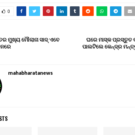
0
ତର ମୁଖ୍ୟ ମୌଲାନା ସାଦ୍ ଏବେ
ଘରେ ମାସ୍କ ପ୍ରସ୍ତୁତ 
ନରେ
ପାଲଟିଲେ କେନ୍ଦ୍ର ମନ୍ତ୍
mahabharatanews
STS