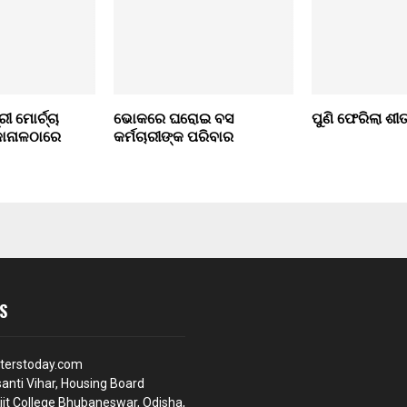
ରୀ ମୋର୍ଚ୍ଚା
ଭୋକରେ ଘରୋଇ ବସ
ପୁଣି ଫେରିଲା ଶୀ
କାନାଳଠାରେ
କର୍ମଚାରୀଙ୍କ ପରିବାର
S
terstoday.com
anti Vihar, Housing Board
iit College Bhubaneswar, Odisha,