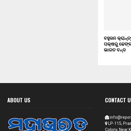
ବହୁଜନ କ୍ରାନ୍ତ୍
ପକ୍ଷରୁ ଢେଙ୍
ଭାରତ ବନ୍ଦ
ABOUT US
CONTACT U
info@repor
LP-115, Pras
Colony, Near K