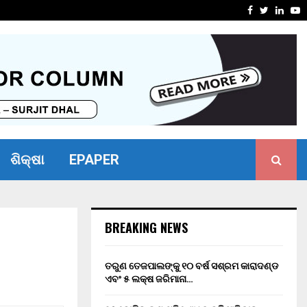
ସାମର୍ଥ୍ୟ ଶିବିର ଅନୁଷ୍ଠିତ
ମାନ୍ୟବର ର
Facebook
Twitter
Linke
Y
ଶିକ୍ଷା
EPAPER
BREAKING NEWS
ତରୁଣ ତେଜପାଲଙ୍କୁ ୧୦ ବର୍ଷ ସଶ୍ରମ କାରାଦଣ୍ଡ
ଏବଂ ₹୫ ଲକ୍ଷ ଜରିମାନା…