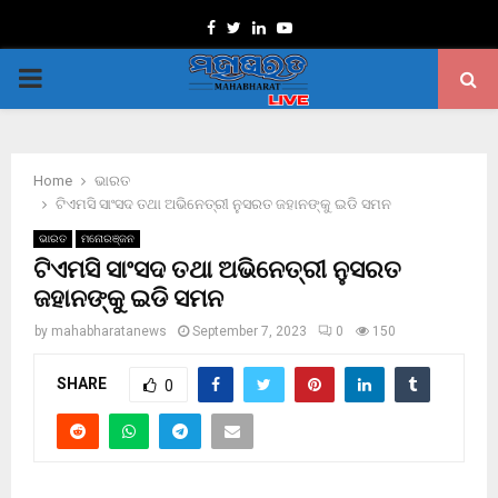
Facebook
Twitter
Linkedin
Youtube
PRIMARY
MENU
Home
ଭାରତ
ଟିଏମସି ସାଂସଦ ତଥା ଅଭିନେତ୍ରୀ ନୁସରତ ଜହାନଙ୍କୁ ଇଡି ସମନ
ଭାରତ
ମନୋରଞ୍ଜନ
ଟିଏମସି ସାଂସଦ ତଥା ଅଭିନେତ୍ରୀ ନୁସରତ
ଜହାନଙ୍କୁ ଇଡି ସମନ
by
mahabharatanews
September 7, 2023
0
150
SHARE
0