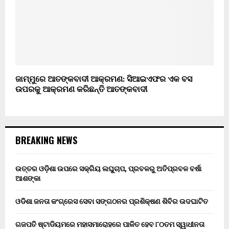
ଜାମ୍ମୁରେ ଆତଙ୍କବାଦୀ ଆକ୍ରମଣ: ସିଆଇଏଫର ଏକ ବସ
ଉପରକୁ ଆକ୍ରମଣ କରିଛନ୍ତି ଆତଙ୍କବାଦୀ
BREAKING NEWS
ଉତ୍ତର ଓଡ଼ିଶା ଉପରେ ସକ୍ରିୟ ଲଘୁଚାପ, ପ୍ରବଳରୁ ଅତିପ୍ରବଳ ବର୍ଷା
ଆଶଙ୍କା
ଓଡିଶା ଜନତା କଂଗ୍ରେସ ସେବା ସଙ୍ଗଠନର ପ୍ରଶିକ୍ଷଣ ଶିବିର ଉଦଘାଟିତ
ଗଜପତି ଷ୍ଟାଡିୟମରେ ମହାସମାରୋହରେ ପାଳିତ ହେବ ୮୦ତମ ସ୍ୱାଧୀନତା