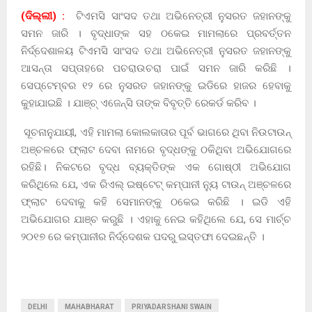
(ଦିଲ୍ଲୀ) :
ଟିଏମସି ସାଂସଦ ତଥା ଅଭିନେତ୍ରୀ ନୁସରତ ଜହାନଙ୍କୁ
ସମନ ଜାରି । ବୃଦ୍ଧାଙ୍କ ସହ ଠକେଇ ମାମଲାରେ ପ୍ରବର୍ତ୍ତନ
ନିର୍ଦ୍ଦେଶାଳୟ ଟିଏମସି ସାଂସଦ ତଥା ଅଭିନେତ୍ରୀ ନୁସରତ ଜହାନଙ୍କୁ
ଆସନ୍ତା ସପ୍ତାହରେ ପଚରାଉଚରା ପାଇଁ ସମନ ଜାରି କରିଛି ।
ସେପ୍ଟେମ୍ବର ୧୨ ରେ ନୁସରତ ଜହାନଙ୍କୁ ଇଡିରେ ହାଜର ହେବାକୁ
କୁହାଯାଇଛି । ଯାଞ୍ଚ୍ ଏଜେନ୍‌ସି ତାଙ୍କ ବିବୃତ୍ତି ରେକର୍ଡ କରିବ ।
ସୂଚନାନୁଯାୟୀ, ଏହି ମାମଲା କୋଲକାତାର ପୂର୍ବ ଭାଗରେ ଥିବା ନିଉଟାଉନ୍
ଅଞ୍ଚଳରେ ଫ୍ଲାଟ ଦେବା ନାମରେ ବୃଦ୍ଧଙ୍କୁ ଠକିଥିବା ଅଭିଯୋଗରେ
ରହିଛି। ନିକଟରେ ବୃଦ୍ଧ ବ୍ୟକ୍ତିଙ୍କ ଏକ ଗୋଷ୍ଠୀ ଅଭିଯୋଗ
କରିଥିଲେ ଯେ, ଏକ ରିଏଲ୍ ଇଷ୍ଟେଟ୍ କମ୍ପାନୀ ନ୍ୟୁ ଟାଉନ୍ ଅଞ୍ଚଳରେ
ଫ୍ଲାଟ ଦେବାକୁ କହି ସେମାନଙ୍କୁ ଠକେଇ କରିଛି । ଇଡି ଏହି
ଅଭିଯୋଗର ଯାଞ୍ଚ କରୁଛି । ଏହାକୁ ନେଇ କହିଥିଲେ ଯେ, ସେ ମାର୍ଚ୍ଚ
୨୦୧୭ ରେ କମ୍ପାନୀର ନିର୍ଦ୍ଦେଶକ ପଦରୁ ଇସ୍ତଫା ଦେଇଛନ୍ତି ।
DELHI
MAHABHARAT
PRIYADARSHANI SWAIN