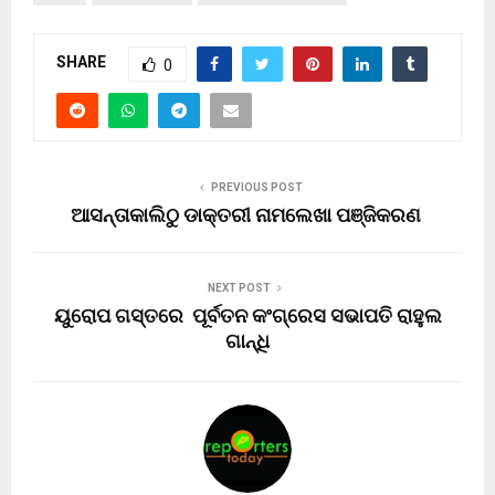
SHARE
0
PREVIOUS POST
ଆସନ୍ତାକାଲିଠୁ ଡାକ୍ତରୀ ନାମଲେଖା ପଞ୍ଜିକରଣ
NEXT POST
ୟୁରୋପ ଗସ୍ତରେ ପୂର୍ବତନ କଂଗ୍ରେସ ସଭାପତି ରାହୁଲ
ଗାନ୍ଧି