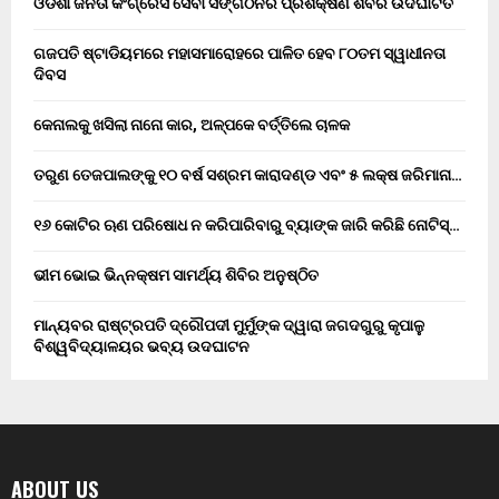
ଓଡିଶା ଜନତା କଂଗ୍ରେସ ସେବା ସଙ୍ଗଠନର ପ୍ରଶିକ୍ଷଣ ଶିବିର ଉଦଘାଟିତ
ଗଜପତି ଷ୍ଟାଡିୟମରେ ମହାସମାରୋହରେ ପାଳିତ ହେବ ୮୦ତମ ସ୍ୱାଧୀନତା
ଦିବସ
କେନାଲକୁ ଖସିଲା ନାନୋ କାର, ଅଳ୍ପକେ ବର୍ତ୍ତିଲେ ଚାଳକ
ତରୁଣ ତେଜପାଲଙ୍କୁ ୧୦ ବର୍ଷ ସଶ୍ରମ କାରାଦଣ୍ଡ ଏବଂ ₹୫ ଲକ୍ଷ ଜରିମାନା…
୧୬ କୋଟିର ଋଣ ପରିଷୋଧ ନ କରିପାରିବାରୁ ବ୍ୟାଙ୍କ ଜାରି କରିଛି ନୋଟିସ୍…
ଭୀମ ଭୋଇ ଭିନ୍ନକ୍ଷମ ସାମର୍ଥ୍ୟ ଶିବିର ଅନୁଷ୍ଠିତ
ମାନ୍ୟବର ରାଷ୍ଟ୍ରପତି ଦ୍ରୌପଦୀ ମୁର୍ମୁଙ୍କ ଦ୍ୱାରା ଜଗଦଗୁରୁ କୃପାଳୁ
ବିଶ୍ୱବିଦ୍ୟାଳୟର ଭବ୍ୟ ଉଦଘାଟନ
ABOUT US