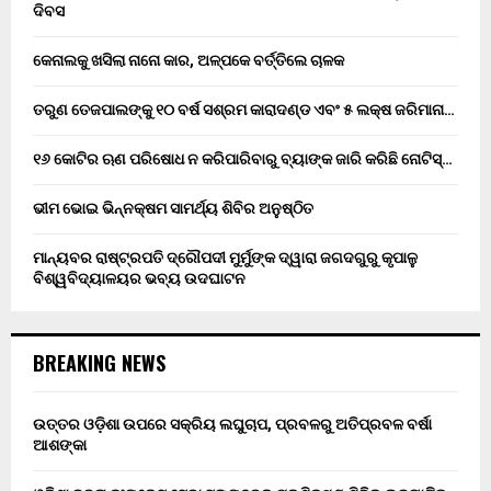
ଦିବସ
କେନାଲକୁ ଖସିଲା ନାନୋ କାର, ଅଳ୍ପକେ ବର୍ତ୍ତିଲେ ଚାଳକ
ତରୁଣ ତେଜପାଲଙ୍କୁ ୧୦ ବର୍ଷ ସଶ୍ରମ କାରାଦଣ୍ଡ ଏବଂ ₹୫ ଲକ୍ଷ ଜରିମାନା…
୧୬ କୋଟିର ଋଣ ପରିଷୋଧ ନ କରିପାରିବାରୁ ବ୍ୟାଙ୍କ ଜାରି କରିଛି ନୋଟିସ୍…
ଭୀମ ଭୋଇ ଭିନ୍ନକ୍ଷମ ସାମର୍ଥ୍ୟ ଶିବିର ଅନୁଷ୍ଠିତ
ମାନ୍ୟବର ରାଷ୍ଟ୍ରପତି ଦ୍ରୌପଦୀ ମୁର୍ମୁଙ୍କ ଦ୍ୱାରା ଜଗଦଗୁରୁ କୃପାଳୁ
ବିଶ୍ୱବିଦ୍ୟାଳୟର ଭବ୍ୟ ଉଦଘାଟନ
BREAKING NEWS
ଉତ୍ତର ଓଡ଼ିଶା ଉପରେ ସକ୍ରିୟ ଲଘୁଚାପ, ପ୍ରବଳରୁ ଅତିପ୍ରବଳ ବର୍ଷା
ଆଶଙ୍କା